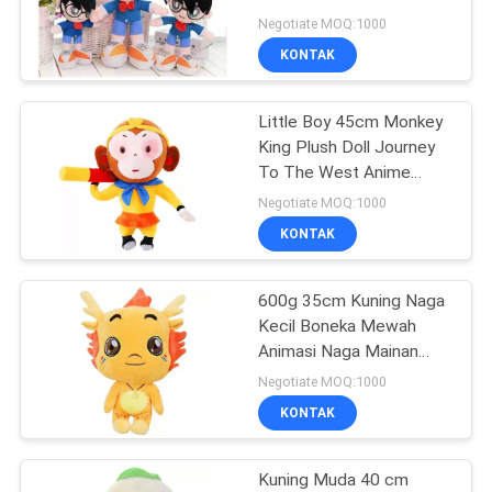
Hadiah Ulang Tahun
Negotiate MOQ:1000
Anak-anak
KONTAK
42
Mainan Boneka
Little Boy 45cm Monkey
King Plush Doll Journey
Mewah
To The West Anime
Mainan Mewah
Negotiate MOQ:1000
KONTAK
600g 35cm Kuning Naga
21
Kecil Boneka Mewah
Mainan Mobil
Animasi Naga Mainan
Lembut
Negotiate MOQ:1000
Mewah
KONTAK
Kuning Muda 40 cm