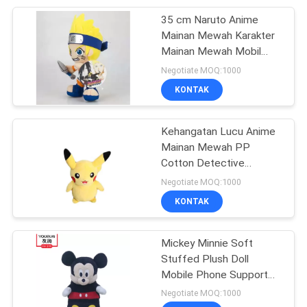
35 cm Naruto Anime
26
Mainan Mewah Karakter
Festival Hadiah
Mainan Mewah Mobil
Liontin Boneka Dengan
Negotiate MOQ:1000
Mainan Mewah
Pengisap
KONTAK
Kehangatan Lucu Anime
Mainan Mewah PP
Cotton Detective
15
Pikachu Cuddly Toy
Negotiate MOQ:1000
Mainan Mewah
Disesuaikan
KONTAK
Hewan Peliharaan
Mickey Minnie Soft
Stuffed Plush Doll
Mobile Phone Support
Frame Disesuaikan
Negotiate MOQ:1000