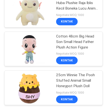
Huba Plushie Raja Iblis
Kecil Boneka Lucu Anime
21
Mainan Mewah
Negotiate MOQ:1000
Gantungan Kunci
KONTAK
Mainan Mewah
Cotton 48cm Big Head
Son Small Head Father
Plush Action Figure
Negotiate MOQ:1000
KONTAK
59
Dekorasi Rumah
25cm Winnie The Pooh
Stuffed Animal Small
Mewah
Honeypot Plush Doll
Negotiate MOQ:1000
KONTAK