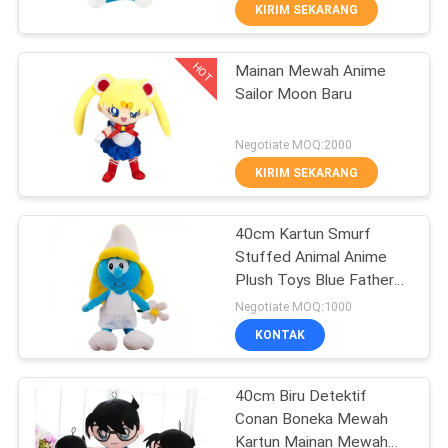
KUALITAS
KIRIM SEKARANG
HOT
Mainan Mewah Anime
HUBUNGI
88
Sailor Moon Baru
KAMI
Mainan Hewan
Negotiate MOQ:2000
Mewah
BERITA
KIRIM SEKARANG
PERMINTAAN
40cm Kartun Smurf
Stuffed Animal Anime
PENAWARAN
Plush Toys Blue Father
28
Blue Sister
Negotiate MOQ:1000
SITEMAP
Mainan Mewah
KONTAK
Anime
PRIVACY
40cm Biru Detektif
Conan Boneka Mewah
POLICY
Kartun Mainan Mewah