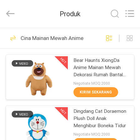
Dongguan
Yourun
Toys
Produk
Co.,
Ltd.
All
Rights
Reserved.
RUMAH
56
Cina Mainan Mewah Anime
Mainan Boneka
PRODUK
Mewah
HOT
Bear Haunts XiongDa
Anime Mainan Mewah
TENTANG
Dekorasi Rumah Bantal
KAMI
Tidur
Negotiate MOQ:2000
KIRIM SEKARANG
33
TUR
Mainan Boneka
HOT
Dingdang Cat Doraemon
PABRIK
Plush Doll Anak
Beruang Teddy
Menghibur Boneka Tidur
KONTROL
Negotiate MOQ:2000