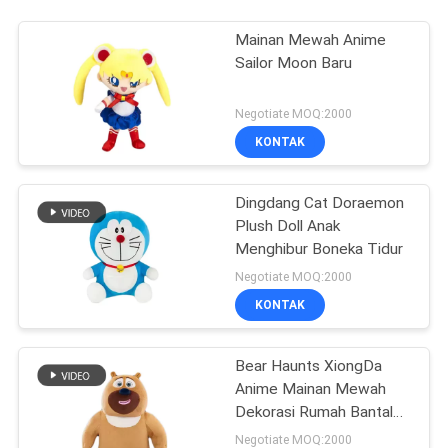
Mainan Mewah Anime
Sailor Moon Baru
Negotiate MOQ:2000
KONTAK
Dingdang Cat Doraemon
Plush Doll Anak
Menghibur Boneka Tidur
Negotiate MOQ:2000
KONTAK
Bear Haunts XiongDa
Anime Mainan Mewah
Dekorasi Rumah Bantal
Tidur
Negotiate MOQ:2000