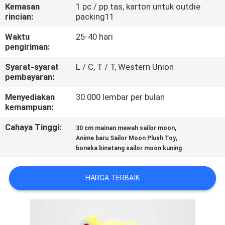
KUALITAS
Kemasan
1 pc / pp tas, karton untuk outdie
rincian:
packing11
HUBUNGI
Waktu
25-40 hari
pengiriman:
KAMI
Syarat-syarat
L / C, T / T, Western Union
pembayaran:
BERITA
Menyediakan
30.000 lembar per bulan
kemampuan:
PERMINTAAN
Cahaya Tinggi:
,
30 cm mainan mewah sailor moon
PENAWARAN
,
Anime baru Sailor Moon Plush Toy
boneka binatang sailor moon kuning
SITEMAP
HARGA TERBAIK
PRIVACY
POLICY