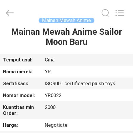
Dongguan
Yourun
Toys
Co.,
Ltd.
Mainan Mewah Anime
All
Rights
Reserved.
Mainan Mewah Anime Sailor
RUMAH
Moon Baru
PRODUK
Tempat asal:
Cina
TENTANG
Nama merek:
YR
KAMI
Sertifikasi:
ISO9001 certificated plush toys
Nomor model:
YR0322
TUR
PABRIK
Kuantitas min
2000
Order:
Harga:
Negotiate
KONTROL