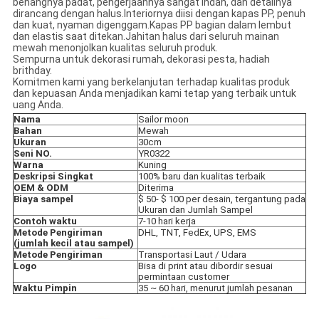
benangnya padat, pengerjaannya sangat indah, dan detailnya
dirancang dengan halus.Interiornya diisi dengan kapas PP, penuh
dan kuat, nyaman digenggam.Kapas PP bagian dalam lembut
dan elastis saat ditekan.Jahitan halus dari seluruh mainan
mewah menonjolkan kualitas seluruh produk.
Sempurna untuk dekorasi rumah, dekorasi pesta, hadiah
brithday.
Komitmen kami yang berkelanjutan terhadap kualitas produk
dan kepuasan Anda menjadikan kami tetap yang terbaik untuk
uang Anda.
Nama
Sailor moon
Bahan
Mewah
Ukuran
30cm
Seni NO.
YR0322
Warna
Kuning
Deskripsi Singkat
100% baru dan kualitas terbaik
OEM & ODM
Diterima
Biaya sampel
$ 50- $ 100 per desain, tergantung pada
Ukuran dan Jumlah Sampel
Contoh waktu
7-10 hari kerja
Metode Pengiriman
DHL, TNT, FedEx, UPS, EMS
(jumlah kecil atau sampel)
Metode Pengiriman
Transportasi Laut / Udara
Logo
Bisa di print atau dibordir sesuai
permintaan customer
Waktu Pimpin
35 ~ 60 hari, menurut jumlah pesanan