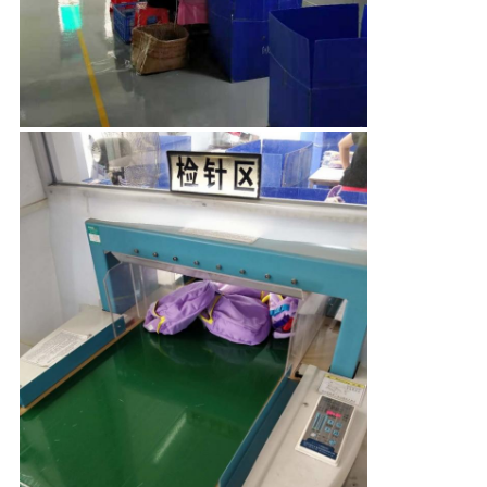
KUALITAS
HUBUNGI
KAMI
BERITA
PERMINTAAN
PENAWARAN
SITEMAP
PRIVACY
POLICY