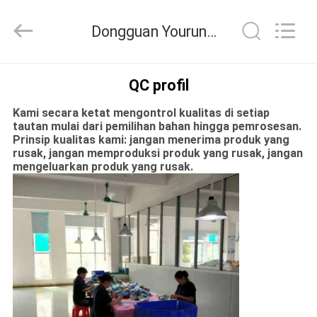
Dongguan
Yourun
Toys
Dongguan Yourun Toys Co., Ltd Kontrol kualitas
Co.,
Ltd.
All
Rights
Reserved.
RUMAH
QC profil
Kami secara ketat mengontrol kualitas di setiap
PRODUK
tautan mulai dari pemilihan bahan hingga pemrosesan.
Prinsip kualitas kami: jangan menerima produk yang
rusak, jangan memproduksi produk yang rusak, jangan
TENTANG
mengeluarkan produk yang rusak.
KAMI
TUR
PABRIK
KONTROL