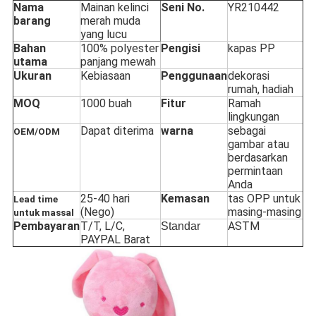
Nama
Mainan kelinci
Seni No.
YR210442
barang
merah muda
yang lucu
Bahan
100% polyester
Pengisi
kapas PP
utama
panjang mewah
Ukuran
Kebiasaan
Penggunaan
dekorasi
rumah, hadiah
MOQ
1000 buah
Fitur
Ramah
lingkungan
Dapat diterima
warna
sebagai
OEM/ODM
gambar atau
berdasarkan
permintaan
Anda
25-40 hari
Kemasan
tas OPP untuk
Lead time
(Nego)
masing-masing
untuk massal
Pembayaran
T/T, L/C,
ASTM
Standar
PAYPAL Barat