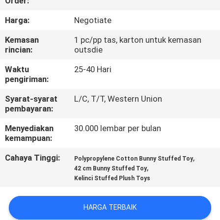
Order:
KUALITAS
Harga:
Negotiate
HUBUNGI
Kemasan
1 pc/pp tas, karton untuk kemasan
rincian:
outsdie
KAMI
Waktu
25-40 Hari
pengiriman:
BERITA
Syarat-syarat
L/C, T/T, Western Union
pembayaran:
PERMINTAAN
Menyediakan
30.000 lembar per bulan
PENAWARAN
kemampuan:
Cahaya Tinggi:
,
Polypropylene Cotton Bunny Stuffed Toy
SITEMAP
,
42 cm Bunny Stuffed Toy
Kelinci Stuffed Plush Toys
PRIVACY
HARGA TERBAIK
POLICY