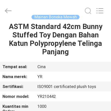
Dongguan
Yourun
Toys
Co.,
Ltd.
Mainan Boneka Mewah
All
Rights
Reserved.
ASTM Standard 42cm Bunny
RUMAH
Stuffed Toy Dengan Bahan
PRODUK
Katun Polypropylene Telinga
Panjang
TENTANG
KAMI
Tempat asal:
Cina
Nama merek:
YR
TUR
Sertifikasi:
ISO9001 certificated plush toys
PABRIK
Nomor model:
YR210442
KONTROL
Kuantitas min
1000