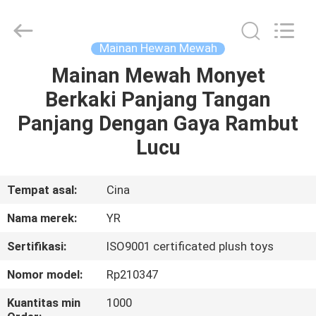
Dongguan
Yourun
Toys
Co.,
Ltd.
Mainan Hewan Mewah
All
Rights
Reserved.
Mainan Mewah Monyet
RUMAH
Berkaki Panjang Tangan
PRODUK
Panjang Dengan Gaya Rambut
Lucu
TENTANG
KAMI
Tempat asal:
Cina
Nama merek:
YR
TUR
Sertifikasi:
ISO9001 certificated plush toys
PABRIK
Nomor model:
Rp210347
KONTROL
Kuantitas min
1000