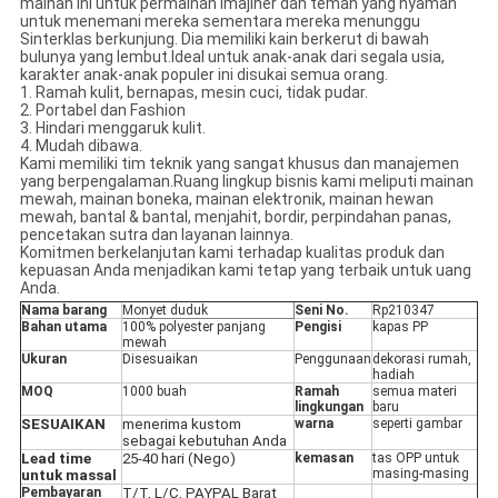
mainan ini untuk permainan imajiner dan teman yang nyaman
untuk menemani mereka sementara mereka menunggu
Sinterklas berkunjung. Dia memiliki kain berkerut di bawah
bulunya yang lembut.Ideal untuk anak-anak dari segala usia,
karakter anak-anak populer ini disukai semua orang
.
1. Ramah kulit, bernapas, mesin cuci, tidak pudar.
2. Portabel dan Fashion
3. Hindari menggaruk kulit.
4. Mudah dibawa.
Kami memiliki tim teknik yang sangat khusus dan manajemen
yang berpengalaman.Ruang lingkup bisnis kami meliputi mainan
mewah, mainan boneka, mainan elektronik, mainan hewan
mewah, bantal & bantal, menjahit, bordir, perpindahan panas,
pencetakan sutra dan layanan lainnya.
Komitmen berkelanjutan kami terhadap kualitas produk dan
kepuasan Anda menjadikan kami tetap yang terbaik untuk uang
Anda.
Nama barang
Monyet duduk
Seni No.
Rp210347
Bahan utama
100% polyester panjang
Pengisi
kapas PP
mewah
Ukuran
Disesuaikan
Penggunaan
dekorasi rumah,
hadiah
MOQ
1000 buah
Ramah
semua materi
lingkungan
baru
SESUAIKAN
menerima kustom
warna
seperti gambar
sebagai kebutuhan Anda
Lead time
25-40 hari (Nego)
kemasan
tas OPP untuk
masing-masing
untuk massal
Pembayaran
T/T, L/C, PAYPAL Barat