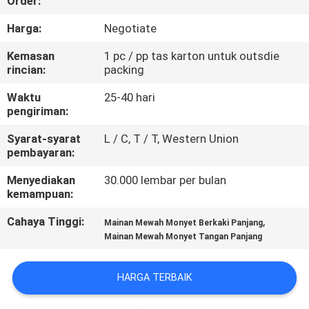
Order:
KUALITAS
Harga:
Negotiate
HUBUNGI
Kemasan
1 pc / pp tas karton untuk outsdie
rincian:
packing
KAMI
Waktu
25-40 hari
pengiriman:
BERITA
Syarat-syarat
L / C, T / T, Western Union
pembayaran:
PERMINTAAN
Menyediakan
30.000 lembar per bulan
PENAWARAN
kemampuan:
Cahaya Tinggi:
,
Mainan Mewah Monyet Berkaki Panjang
SITEMAP
Mainan Mewah Monyet Tangan Panjang
PRIVACY
HARGA TERBAIK
POLICY