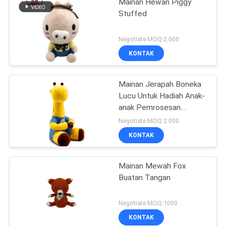
Mainan Hewan Piggy
Stuffed
Negotiate MOQ:2.000
KONTAK
Mainan Jerapah Boneka
Lucu Untuk Hadiah Anak-
anak Pemrosesan
Disesuaikan OEM OEM
Negotiate MOQ:2.000
KONTAK
Mainan Mewah Fox
Buatan Tangan
Negotiate MOQ:1000
KONTAK