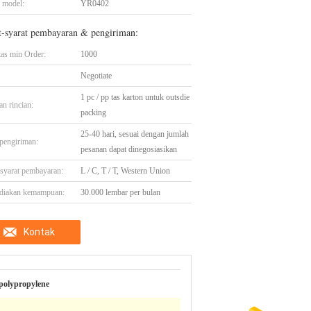
 model:
YR0402
t-syarat pembayaran & pengiriman:
tas min Order:
1000
Negotiate
1 pc / pp tas karton untuk outsdie
n rincian:
packing
25-40 hari, sesuai dengan jumlah
pengiriman:
pesanan dapat dinegosiasikan
-syarat pembayaran:
L / C, T / T, Western Union
diakan kemampuan:
30.000 lembar per bulan
Kontak
polypropylene