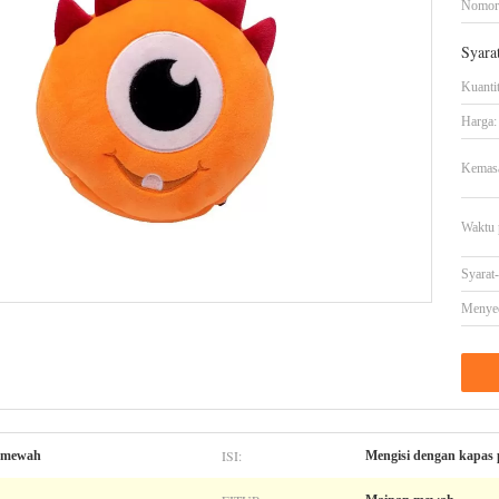
Nomor
Syara
Kuanti
Harga:
Kemasa
Waktu 
Syarat
Menye
ISI:
g mewah
Mengisi dengan kapas 