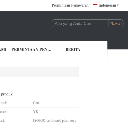
Permintaan Penawaran
Indonesian
AMI
PERMINTAAN PENAWARAN
BERITA
l produk:
asal:
Cina
merek:
YR
asi:
ISO9001 certificated plush toys