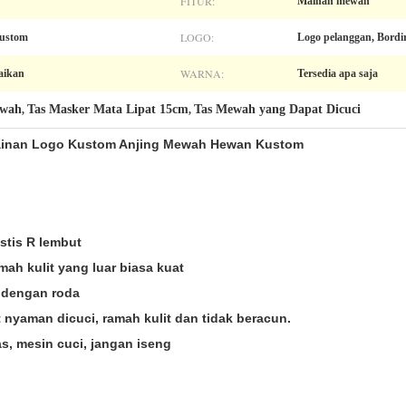
FITUR:
Mainan mewah
LOGO:
Kustom
Logo pelanggan, Bordir
WARNA:
uaikan
Tersedia apa saja
ewah
Tas Masker Mata Lipat 15cm
Tas Mewah yang Dapat Dicuci
,
,
Mainan Logo Kustom Anjing Mewah Hewan Kustom
stis R lembut
mah kulit yang luar biasa kuat
i dengan roda
 nyaman dicuci, ramah kulit dan tidak beracun.
as, mesin cuci, jangan iseng