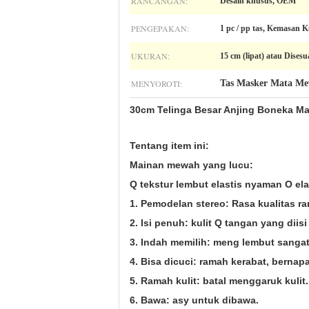
RANCANGAN:
Desain khusus, OEM
PENGEPAKAN:
1 pc / pp tas, Kemasan 
UKURAN:
15 cm (lipat) atau Dises
MENYOROTI:
Tas Masker Mata M
30cm Telinga Besar Anjing Boneka 
Tentang item ini:
Mainan mewah yang lucu:
Q tekstur lembut elastis nyaman O ela
1. Pemodelan stereo: Rasa kualitas ra
2. Isi penuh: kulit Q tangan yang diis
3. Indah memilih: meng lembut sangat
4. Bisa dicuci: ramah kerabat, bernap
5. Ramah kulit: batal menggaruk kulit.
6. Bawa: asy untuk dibawa.