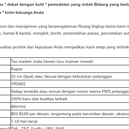
s * dekat dengan kulit * pemodelan yang indah Bidang yang berla
 * kirim keluarga Anda
khusus dan manajemen yang berpengalaman.Ruang lingkup bisnis kami 
bantal & bantal, menjahit, bordir, perpindahan panas, pencetakan sut
ualitas produk dan kepuasan Anda menjadikan kami tetap yang terbai
Tas masker mata hewan lucu mainan mewah
Kapas
15 cm (lipat) atau Sesuai dengan kebutuhan pelanggan
YR0402
Setiap tersedia atau sesuai dengan nomor warna PMS pelangg
100% baru dan kualitas terbaik
diterima
$50-$100 per desain, tergantung pada kerumitan desain, akses
7-10 hari kerja
ampel)
DHL, TNT, FedEx, UPS, EMS