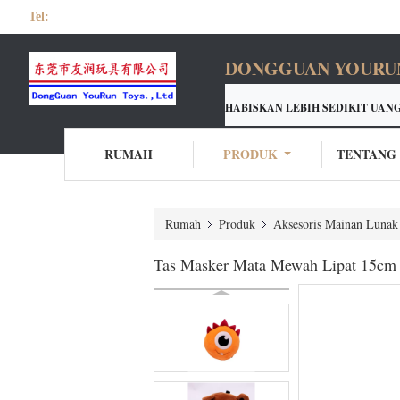
Tel:
DONGGUAN YOURUN 
HABISKAN LEBIH SEDIKIT UANG
YOURUN CUSTON PRODUSEN
LAYANAN
UNTUK SEMUA JE
RUMAH
PRODUK
TENTANG
Rumah
Produk
Aksesoris Mainan Lunak
Tas Masker Mata Mewah Lipat 15cm y