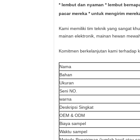
* lembut dan nyaman * lembut bernapa
pacar mereka * untuk mengirim mereka
Kami memiliki tim teknik yang sangat 
mainan elektronik, mainan hewan mewah, 
Komitmen berkelanjutan kami terhadap k
Nama
Bahan
Ukuran
Seni NO.
warna
Deskripsi Singkat
OEM & ODM
Biaya sampel
Waktu sampel
Metode Pengiriman (jumlah kecil atau s